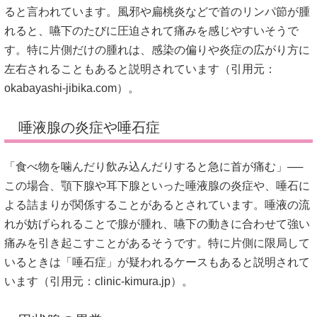
ると言われています。風邪や扁桃炎などで首のリンパ節が腫
れると、嚥下のたびに圧迫されて痛みを感じやすいそうで
す。特に片側だけの腫れは、感染の偏りや炎症の広がり方に
左右されることもあると説明されています（引用元：
okabayashi-jibika.com
）。
唾液腺の炎症や唾石症
「食べ物を噛んだり飲み込んだりすると急に首が痛む」──
この場合、顎下腺や耳下腺といった唾液腺の炎症や、唾石に
よる詰まりが関係することがあるとされています。唾液の流
れが妨げられることで腺が腫れ、嚥下の動きに合わせて強い
痛みを引き起こすことがあるそうです。特に片側に限局して
いるときは「唾石症」が疑われるケースもあると説明されて
います（引用元：
clinic-kimura.jp
）。