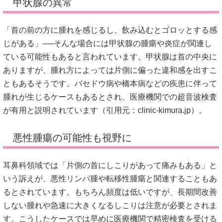
甲状腺の異常
「首の前の方に腫れを感じるし、飲み込むとゴロッとする感
じがある」──そんな場合には甲状腺の腫瘍や炎症が関連し
ている可能性もあると言われています。甲状腺は首の中央に
ありますが、腫れ方によっては片側に偏った違和感を出すこ
ともあるそうです。バセドウ病や橋本病などの疾患に伴って
腫れが生じるケースもあるとされ、医療機関での超音波検査
が有用と説明されています（引用元：
clinic-kimura.jp
）。
悪性腫瘍の可能性も視野に
耳鼻科領域では「片側の首にしこりがあって痛みもある」と
いう訴えが、悪性リンパ腫や転移性腫瘍と関連することもあ
るとされています。もちろん頻度は低いですが、長期間改善
しない腫れや急速に大きくなるしこりは注意が必要とされま
す。こうしたケースでは早めに医療機関で精密検査を受ける