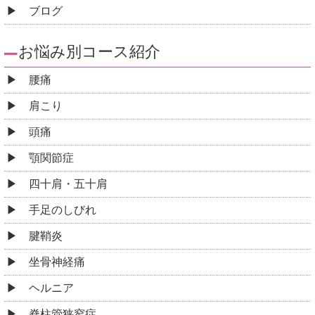
ブログ
お悩み別コース紹介
腰痛
肩こり
頭痛
顎関節症
四十肩・五十肩
手足のしびれ
腱鞘炎
坐骨神経痛
ヘルニア
脊柱管狭窄症