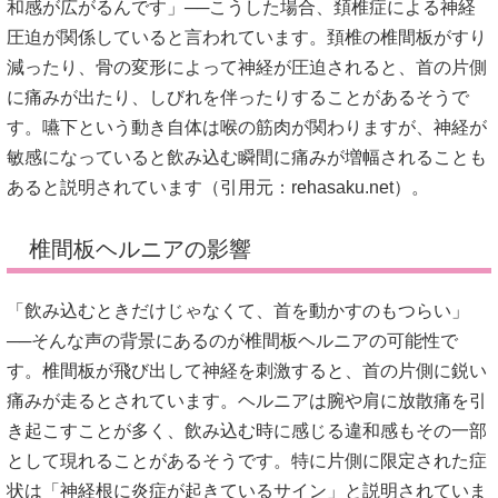
和感が広がるんです」──こうした場合、頚椎症による神経
圧迫が関係していると言われています。頚椎の椎間板がすり
減ったり、骨の変形によって神経が圧迫されると、首の片側
に痛みが出たり、しびれを伴ったりすることがあるそうで
す。嚥下という動き自体は喉の筋肉が関わりますが、神経が
敏感になっていると飲み込む瞬間に痛みが増幅されることも
あると説明されています（引用元：
rehasaku.net
）。
椎間板ヘルニアの影響
「飲み込むときだけじゃなくて、首を動かすのもつらい」
──そんな声の背景にあるのが椎間板ヘルニアの可能性で
す。椎間板が飛び出して神経を刺激すると、首の片側に鋭い
痛みが走るとされています。ヘルニアは腕や肩に放散痛を引
き起こすことが多く、飲み込む時に感じる違和感もその一部
として現れることがあるそうです。特に片側に限定された症
状は「神経根に炎症が起きているサイン」と説明されていま