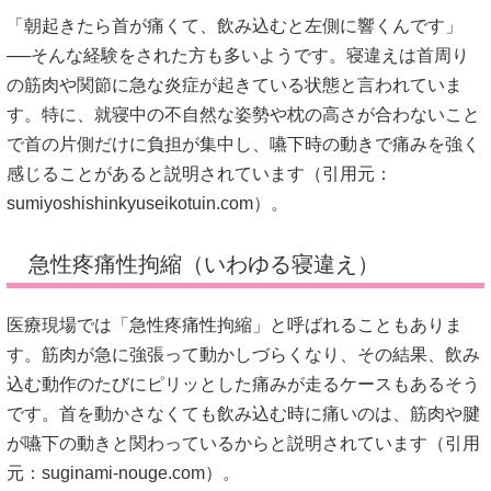
「朝起きたら首が痛くて、飲み込むと左側に響くんです」
──そんな経験をされた方も多いようです。寝違えは首周り
の筋肉や関節に急な炎症が起きている状態と言われていま
す。特に、就寝中の不自然な姿勢や枕の高さが合わないこと
で首の片側だけに負担が集中し、嚥下時の動きで痛みを強く
感じることがあると説明されています（引用元：
sumiyoshishinkyuseikotuin.com
）。
急性疼痛性拘縮（いわゆる寝違え）
医療現場では「急性疼痛性拘縮」と呼ばれることもありま
す。筋肉が急に強張って動かしづらくなり、その結果、飲み
込む動作のたびにピリッとした痛みが走るケースもあるそう
です。首を動かさなくても飲み込む時に痛いのは、筋肉や腱
が嚥下の動きと関わっているからと説明されています（引用
元：
suginami-nouge.com
）。