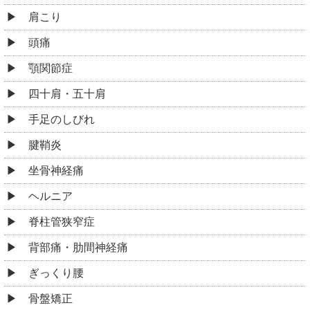
肩こり
頭痛
顎関節症
四十肩・五十肩
手足のしびれ
腱鞘炎
坐骨神経痛
ヘルニア
脊柱管狭窄症
背部痛・肋間神経痛
ぎっくり腰
骨盤矯正