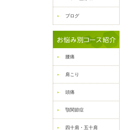
ブログ
腰痛
肩こり
頭痛
顎関節症
四十肩・五十肩