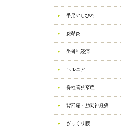
手足のしびれ
腱鞘炎
坐骨神経痛
ヘルニア
脊柱管狭窄症
背部痛・肋間神経痛
ぎっくり腰