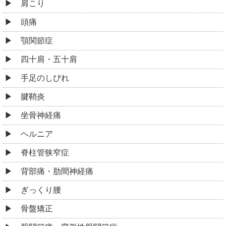
肩こり
頭痛
顎関節症
四十肩・五十肩
手足のしびれ
腱鞘炎
坐骨神経痛
ヘルニア
脊柱管狭窄症
背部痛・肋間神経痛
ぎっくり腰
骨盤矯正