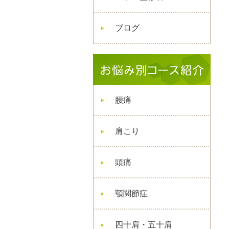
ブログ
腰痛
肩こり
頭痛
顎関節症
四十肩・五十肩