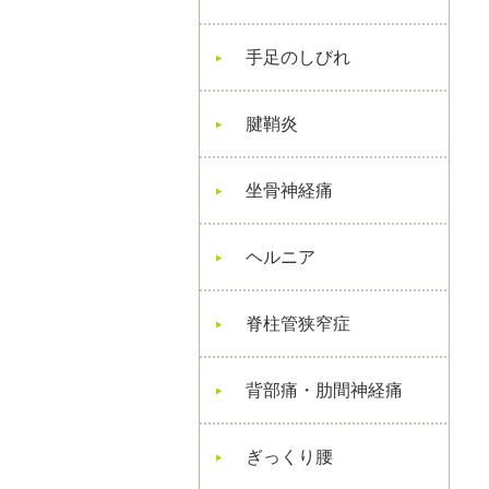
手足のしびれ
腱鞘炎
坐骨神経痛
ヘルニア
脊柱管狭窄症
背部痛・肋間神経痛
ぎっくり腰