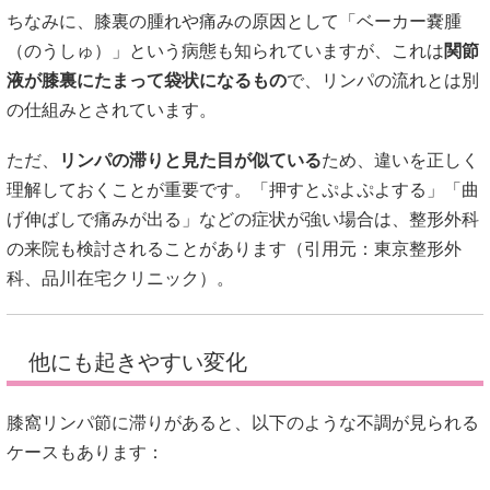
ちなみに、膝裏の腫れや痛みの原因として「ベーカー嚢腫
（のうしゅ）」という病態も知られていますが、これは
関節
液が膝裏にたまって袋状になるもの
で、リンパの流れとは別
の仕組みとされています。
ただ、
リンパの滞りと見た目が似ている
ため、違いを正しく
理解しておくことが重要です。「押すとぷよぷよする」「曲
げ伸ばしで痛みが出る」などの症状が強い場合は、整形外科
の来院も検討されることがあります（引用元：
東京整形外
科
、
品川在宅クリニック
）。
他にも起きやすい変化
膝窩リンパ節に滞りがあると、以下のような不調が見られる
ケースもあります：