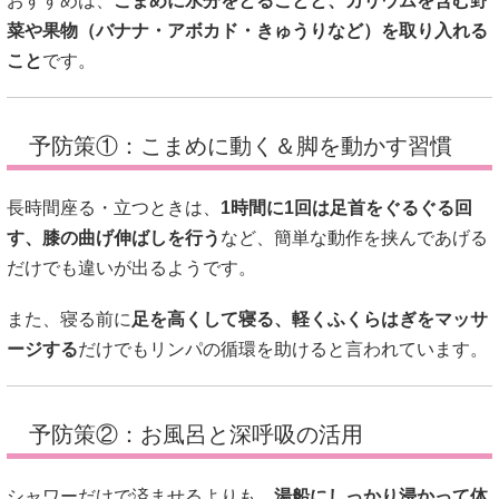
おすすめは、
こまめに水分をとることと、カリウムを含む野
菜や果物（バナナ・アボカド・きゅうりなど）を取り入れる
こと
です。
予防策①：こまめに動く＆脚を動かす習慣
長時間座る・立つときは、
1時間に1回は足首をぐるぐる回
す、膝の曲げ伸ばしを行う
など、簡単な動作を挟んであげる
だけでも違いが出るようです。
また、寝る前に
足を高くして寝る、軽くふくらはぎをマッサ
ージする
だけでもリンパの循環を助けると言われています。
予防策②：お風呂と深呼吸の活用
シャワーだけで済ませるよりも、
湯船にしっかり浸かって体