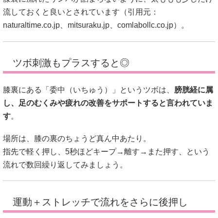
流しておくと良いとされています（引用元：
naturaltime.co.jp
、
mitsuraku.jp
、
comlabollc.co.jp
）。
ツボ刺激もプラスすると◎
膝裏にある「委中（いちゅう）」というツボは、
膀胱経に属
し、足のむくみや疲れの改善をサポートすると言われていま
す
。
場所は、膝の裏のちょうど真ん中あたり。
指先で軽く押し、5秒ほどキープ→離す→また押す、という
流れで数回繰り返してみましょう。
運動＋ストレッチで流れをさらに後押し