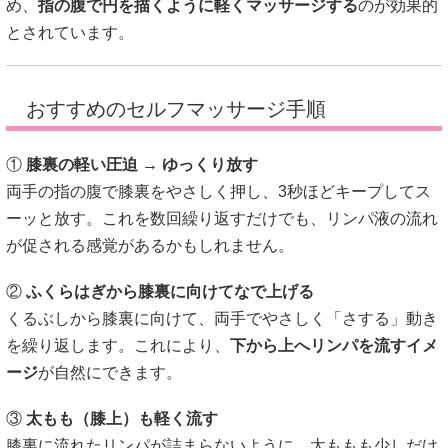
め、
指の腹で円を描くように軽くマッサージする
のが効果的
とされています。
おすすめのセルフマッサージ手順
①
膝裏の軽い圧迫 → ゆっくり放す
両手の指の腹で膝裏をやさしく押し、3秒ほどキープしてス
ーッと放す。これを数回繰り返すだけでも、リンパ液の流れ
が促される感覚があるかもしれません。
②
ふくらはぎから膝裏に向けてなで上げる
くるぶしから膝裏に向けて、両手でやさしく「さする」動き
を繰り返します。これにより、
下から上へリンパを流すイメ
ージ
が自然にできます。
③
太もも（膝上）も軽く流す
膝裏に流れたリンパが詰まらないように、太ももも少しだけ