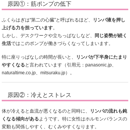
原因①：筋ポンプの低下
ふくらはぎは“第二の心臓”と呼ばれるほど、
リンパ液を押し
上げる力を担っています
。
しかし、デスクワークや立ちっぱなしなど、
同じ姿勢が続く
生活
ではこのポンプが働きづらくなってしまいます。
特に座りっぱなしの時間が長いと、
リンパが下半身にたまり
やすくなる
と言われています（引用元：
panasonic.jp
、
naturaltime.co.jp
、
mitsuraku.jp
）。
原因②：冷えとストレス
体が冷えると血流が悪くなるのと同時に、
リンパの流れも鈍
くなる傾向がある
ようです。特に女性はホルモンバランスの
変動も関係しやすく、むくみやすくなります。