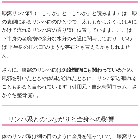
膝窩リンパ節（「しっか」と「しつか」と読みます）は、膝
の裏側にあるリンパ節のひとつで、太ももからふくらはぎに
かけて流れるリンパ液の通り道に位置しています。ここは、
下半身の老廃物や余分な水分のろ過に関与しており、いわ
ば“下半身の排水口”のような存在とも言えるかもしれませ
ん。
さらに、膝窩のリンパ節は
免疫機能にも関わっている
ため、
風邪を引いたときや体調が崩れたときに、リンパ節が腫れる
こともあると言われています（引用元：
自然時間コラム
、
さ
かぐち整骨院
）。
リンパ系とのつながりと全身への影響
体のリンパ系は網の目のように全身を巡っていて、膝窩リン