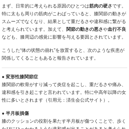
まず、日常的に考えられる原因のひとつは
筋肉の硬さ
です。
特に太もも周りの筋肉がこわばっていると、膝関節の動きが
スムーズでなくなり、結果として重だるさや違和感に繋がる
と考えられています。加えて、
関節の動きの悪さ
や
血行不良
なども、膝周辺の感覚に影響を与える要因とされています。
こうした“体の状態の崩れ”を放置すると、次のような疾患が
関係してくることもあると報告されています。
●
変形性膝関節症
膝関節の軟骨がすり減って炎症を起こし、重だるさや痛み、
違和感を引き起こすと言われています。特に中高年以降の女
性に多いとされます（引用元：
済生会公式サイト
）。
●
半月板損傷
膝のクッションの役割を果たす半月板が傷つくことで、歩く
たびにひっかかるような違和感が出ることがあると考えられ