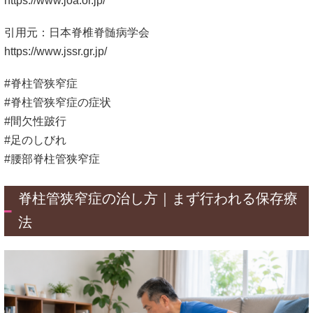
https://www.joa.or.jp/
引用元：日本脊椎脊髄病学会
https://www.jssr.gr.jp/
#脊柱管狭窄症
#脊柱管狭窄症の症状
#間欠性跛行
#足のしびれ
#腰部脊柱管狭窄症
脊柱管狭窄症の治し方｜まず行われる保存療
法