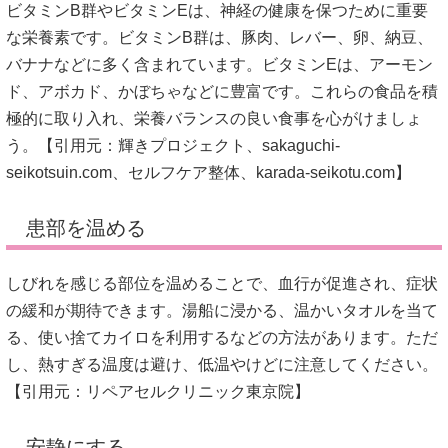
ビタミンB群やビタミンEは、神経の健康を保つために重要
な栄養素です。
ビタミンB群は、豚肉、レバー、卵、納豆、
バナナなどに多く含まれています。
ビタミンEは、アーモン
ド、アボカド、かぼちゃなどに豊富です。
これらの食品を積
極的に取り入れ、栄養バランスの良い食事を心がけましょ
う。【引用元：
輝きプロジェクト
、
sakaguchi-
seikotsuin.com
、
セルフケア整体
、
karada-seikotu.com
】
患部を温める
しびれを感じる部位を温めることで、血行が促進され、症状
の緩和が期待できます。
湯船に浸かる、温かいタオルを当て
る、使い捨てカイロを利用するなどの方法があります。
ただ
し、熱すぎる温度は避け、低温やけどに注意してください。
【引用元：
リペアセルクリニック東京院
】
安静にする