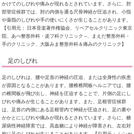
かけてのしびれや痛みが現れるとされています。
さらに、肘
部管症候群では、肘の内側を通る尺骨神経が圧迫され、小指
や薬指のしびれや手の使いにくさが生じることがあります。
【引用元：
日本音楽著作権協会
、
リペアセルクリニック東京
院
、
あべ整形外科・皮フ科クリニック –
、
まえだ整形外科・
手のクリニック
、
大阪みま整形外科＆痛みのクリニック
】
足のしびれ
足のしびれは、腰や足首の神経の圧迫、または全身性の疾患
が原因となることがあります。
腰椎椎間板ヘルニアでは、腰
の椎間板が飛び出し、神経を圧迫することで、片側の足にし
びれや痛みが生じることがあります。
また、足根管症候群
は、足首の内側にある足根管内で神経が圧迫され、足の裏や
かかとにしびれや痛みが現れるとされています。
さらに、糖
尿病性神経障害では、高血糖により神経が障害され、左右対
称に足のしびれが生じることがあります。【引用元：
シンセ