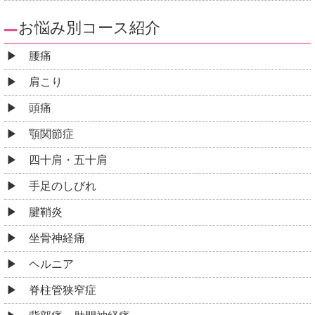
お悩み別コース紹介
腰痛
肩こり
頭痛
顎関節症
四十肩・五十肩
手足のしびれ
腱鞘炎
坐骨神経痛
ヘルニア
脊柱管狭窄症