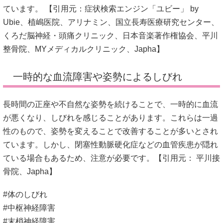
ています。
【引用元：
症状検索エンジン「ユビー」 by
Ubie
、
植嶋医院
、
アリナミン
、
国立長寿医療研究センター
、
くろだ脳神経・頭痛クリニック
、
日本音楽著作権協会
、
平川
整骨院
、
MYメディカルクリニック
、
Japha
】
一時的な血流障害や姿勢によるしびれ
長時間の正座や不自然な姿勢を続けることで、一時的に血流
が悪くなり、しびれを感じることがあります。
これらは一過
性のもので、姿勢を変えることで改善することが多いとされ
ています。
しかし、閉塞性動脈硬化症などの血管疾患が隠れ
ている場合もあるため、注意が必要です。【引用元：
平川接
骨院
、
Japha
】
#体のしびれ
#中枢神経障害
#末梢神経障害