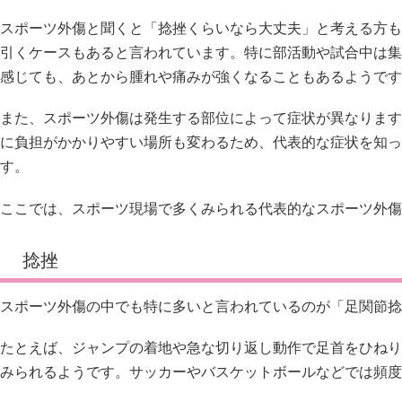
スポーツ外傷の中でも特に多いと言われているのが「足関節捻
たとえば、ジャンプの着地や急な切り返し動作で足首をひねり
みられるようです。サッカーやバスケットボールなどでは頻度
症状としては、腫れ・熱感・歩きづらさ・可動域制限などが現
いだけだから平気」と無理をすると、再発しやすくなる可能性
骨折・脱臼
強い衝撃によって起こる代表的なスポーツ外傷が骨折や脱臼で
接触プレーや転倒時に発生しやすく、強い痛みや変形、体重を
ると言われています。
「動かせるから骨折ではない」と思われることもありますが、
場合があるようです。違和感が続くときは、早めに来院したほ