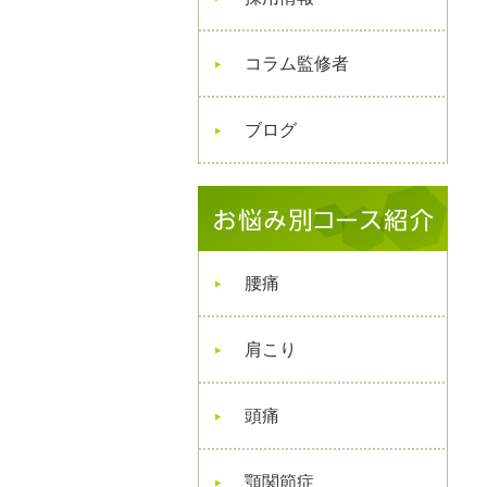
コラム監修者
ブログ
腰痛
肩こり
頭痛
顎関節症