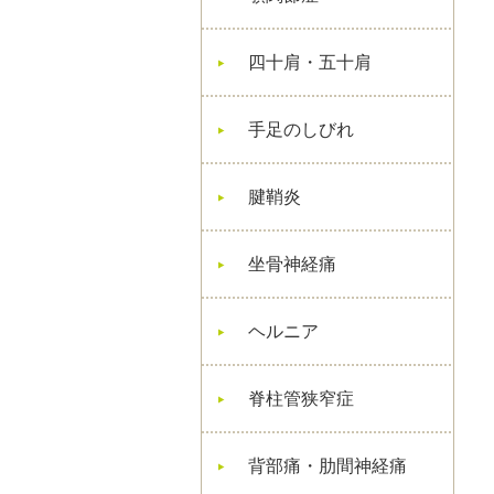
四十肩・五十肩
手足のしびれ
腱鞘炎
坐骨神経痛
ヘルニア
脊柱管狭窄症
背部痛・肋間神経痛