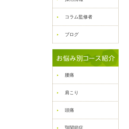
コラム監修者
ブログ
腰痛
肩こり
頭痛
顎関節症