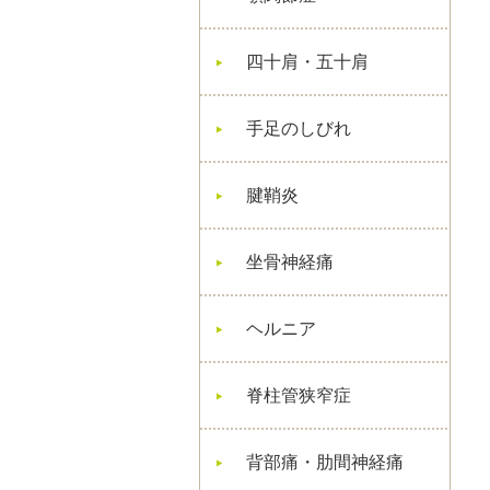
四十肩・五十肩
手足のしびれ
腱鞘炎
坐骨神経痛
ヘルニア
脊柱管狭窄症
背部痛・肋間神経痛