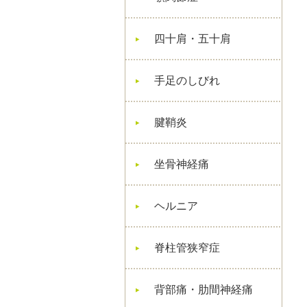
四十肩・五十肩
手足のしびれ
腱鞘炎
坐骨神経痛
ヘルニア
脊柱管狭窄症
背部痛・肋間神経痛