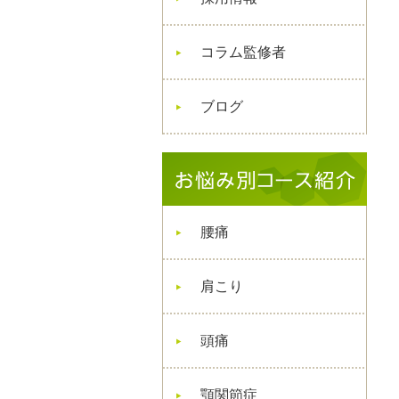
コラム監修者
ブログ
腰痛
肩こり
頭痛
顎関節症