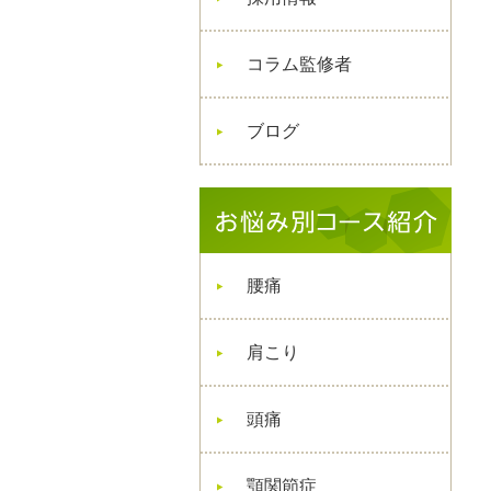
コラム監修者
ブログ
腰痛
肩こり
頭痛
顎関節症