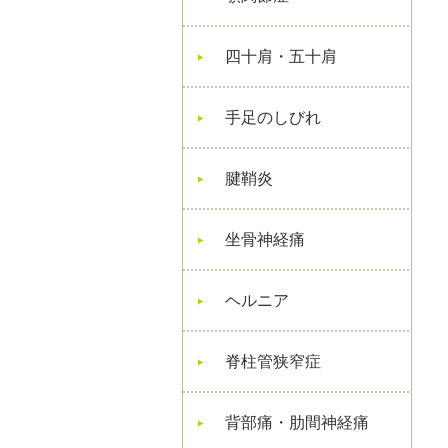
四十肩・五十肩
手足のしびれ
腱鞘炎
坐骨神経痛
ヘルニア
脊柱管狭窄症
背部痛・肋間神経痛