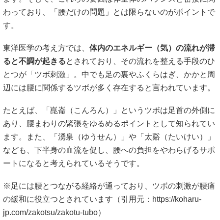
わっており、「腰だけの問題」とは限らないのがポイントで
す。
東洋医学の考え方では、
体内のエネルギー（気）の流れが滞
ると不調が起きる
とされており、その流れを整える手段のひ
とつが「ツボ刺激」。中でも足の裏やふくらはぎ、かかと周
辺には腰に関係するツボが多く存在すると言われています。
たとえば、「崑崙（こんろん）」というツボは足首の外側に
あり、腰まわりの緊張をゆるめるポイントとして知られてい
ます。また、「湧泉（ゆうせん）」や「太谿（たいけい）」
なども、下半身の血流を促し、腰への負担をやわらげるサポ
ートになると考えられているそうです。
※足には腰とつながる経絡が通っており、ツボの刺激が腰痛
の緩和に役立つとされています（引用元：
https://koharu-
jp.com/zakotsu/zakotu-tubo
）