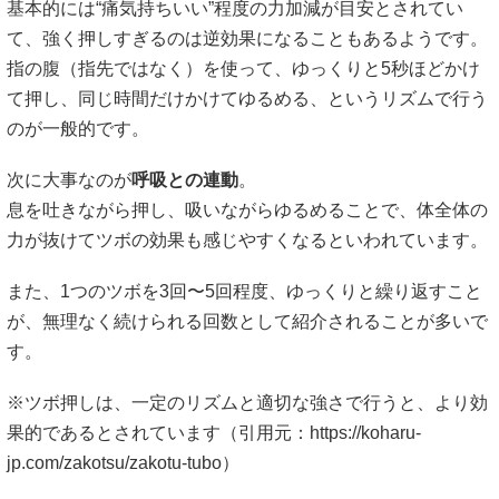
基本的には“痛気持ちいい”程度の力加減が目安とされてい
て、強く押しすぎるのは逆効果になることもあるようです。
指の腹（指先ではなく）を使って、ゆっくりと5秒ほどかけ
て押し、同じ時間だけかけてゆるめる、というリズムで行う
のが一般的です。
次に大事なのが
呼吸との連動
。
息を吐きながら押し、吸いながらゆるめることで、体全体の
力が抜けてツボの効果も感じやすくなるといわれています。
また、1つのツボを3回〜5回程度、ゆっくりと繰り返すこと
が、無理なく続けられる回数として紹介されることが多いで
す。
※ツボ押しは、一定のリズムと適切な強さで行うと、より効
果的であるとされています（引用元：
https://koharu-
jp.com/zakotsu/zakotu-tubo
）