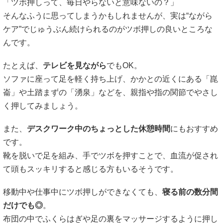
「ツボ押しって、毎日やらないと意味ないの？」
そんなふうに思ってしまうかもしれませんが、実は“ながら
ケア”でじゅうぶん続けられるのがツボ押しの良いところな
んです。
たとえば、
テレビを見ながら
でもOK。
ソファに座って足を軽く持ち上げ、かかとの近くにある「崑
崙」や土踏まずの「湧泉」などを、親指や指の関節でやさし
く押してみましょう。
また、
デスクワーク中のちょっとした休憩時間
にもおすすめ
です。
靴を脱いで足を組み、手でツボを押すことで、血流が促され
て頭もスッキリすると感じる方もいるそうです。
移動中や仕事中にツボ押しができなくても、
寝る前の数分間
だけでも◎
。
布団の中でふくらはぎや足の裏をマッサージするように押し