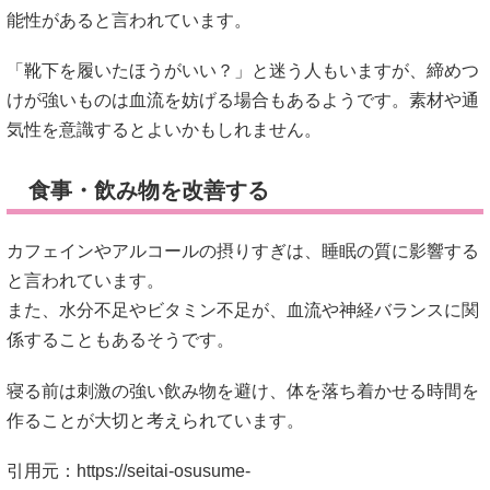
カフェインやアルコールの摂りすぎは、睡眠の質に影響する
と言われています。
また、水分不足やビタミン不足が、血流や神経バランスに関
係することもあるそうです。
寝る前は刺激の強い飲み物を避け、体を落ち着かせる時間を
作ることが大切と考えられています。
引用元：
https://seitai-osusume-
select.com/column/6%e8%b6%b3%e3%81%8c%e7%86
#足が熱くて眠れない
#足のほてり対策
#睡眠改善
#自律神経ケア
#冷え性改善