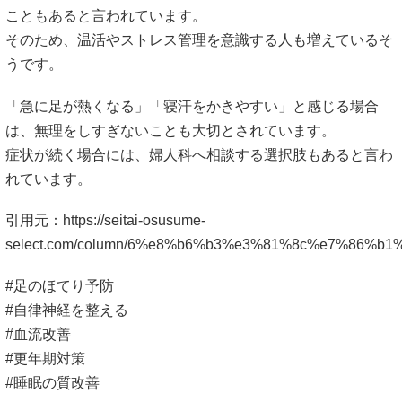
れています。
引用元：
https://seitai-osusume-
select.com/column/6%e8%b6%b3%e3%81%8c%e7%86
#足のほてり予防
#自律神経を整える
#血流改善
#更年期対策
#睡眠の質改善
足が熱くて眠れないに関するよくある質問