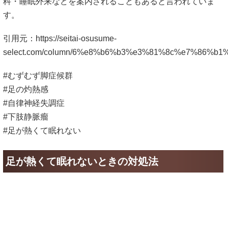
科・睡眠外来などを案内されることもあると言われていま
す。
引用元：
https://seitai-osusume-
select.com/column/6%e8%b6%b3%e3%81%8c%e7%86
#むずむず脚症候群
#足の灼熱感
#自律神経失調症
#下肢静脈瘤
#足が熱くて眠れない
足が熱くて眠れないときの対処法