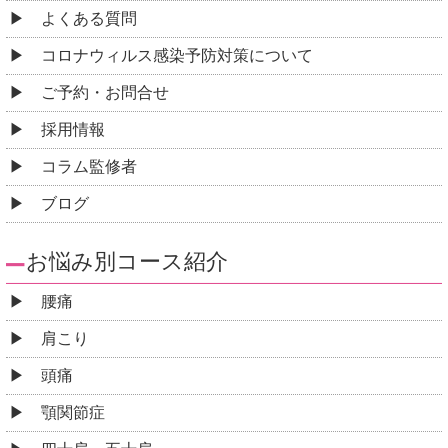
ブログ
お悩み別コース紹介
腰痛
肩こり
頭痛
顎関節症
四十肩・五十肩
手足のしびれ
腱鞘炎
坐骨神経痛
ヘルニア
脊柱管狭窄症