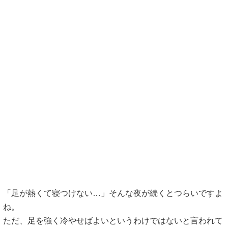
「足が熱くて寝つけない…」そんな夜が続くとつらいですよ
ね。
ただ、足を強く冷やせばよいというわけではないと言われて
います。冷やしすぎることで血流が乱れ、かえって熱感が強
くなる場合もあるそうです。
大切なのは、体をリラックスさせながら、睡眠しやすい状態
へ整えていくことだと考えられています。
ここでは、自宅でも取り入れやすい対処法について紹介して
いきます。