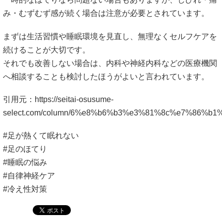
引用元：
https://seitai-osusume-
select.com/column/6%e8%b6%b3%e3%81%8c%e7%86
#足が熱くて眠れない
#足のほてり
#睡眠の悩み
#自律神経ケア
#冷え性対策
背中が痛い 真ん中 ストレス｜自律神経と
の関係や考えられる原因・対処法を解説
猫背 どのくらいで治る 自力｜改善までの
期間目安と最短で治すセルフケア方法
メニュー