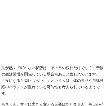
足が熱くて眠れない状態は、その日の疲れだけでなく、普段
の生活習慣が関係している場合もあると言われています。
「夜になると毎回つらい…」という人は、体の巡りや自律神
経のバランスが乱れている可能性も考えられているようで
す。
もちろん、すぐに大きく変える必要はありません。毎日の小
さな習慣を見直すことで、足のほてりがやわらぐケースもあ
ると言われています。
ここでは、日常に取り入れやすい予防習慣について紹介して
いきます。
引用元：
https://seitai-osusume-
select.com/column/6%e8%b6%b3%e3%81%8c%e7%86