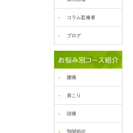
コラム監修者
ブログ
腰痛
肩こり
頭痛
顎関節症