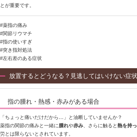
とが重要です。
#薬指の痛み
#関節リウマチ
#指の使いすぎ
#突き指対処法
#左右差のある症状
放置するとどうなる？見逃してはいけない症
指の腫れ・熱感・赤みがある場合
「ちょっと痛いだけだから…」と油断していませんか？
薬指の関節の痛みと一緒に
腫れ
や
赤み
、さらに触ると
熱を持っ
労とは限らないとされています。