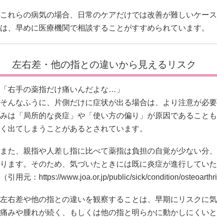
これらの病気の場合、日常のケアだけでは改善が難しいケース
は、早めに医療機関で相談することがすすめられています。
左右差・他の指との違いから見えるリスク
「右手の薬指だけ痛いんだよな…」
そんなふうに、片側だけに症状が出る場合は、より注意が必要
みは「局所的な炎症」や「使い方の偏り」が原因であることも
く出てしまうことがあるとされています。
また、親指や人差し指に比べて薬指は負担の自覚が少ない分、
ります。そのため、気づいたときには既に炎症が進行していた
（引用元：
https://www.joa.or.jp/public/sick/condition/osteoarth
左右差や他の指との違いを観察することは、早期にリスクに気
痛みや腫れが続く、もしくは他の指と明らかに動かしにくいと