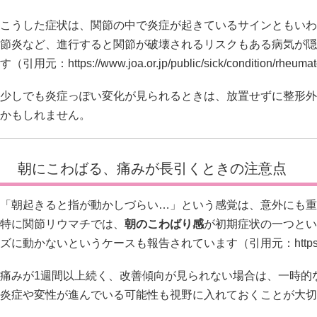
こうした症状は、関節の中で炎症が起きているサインともいわ
節炎など、進行すると関節が破壊されるリスクもある病気が隠
す（引用元：
https://www.joa.or.jp/public/sick/condition/rheum
少しでも炎症っぽい変化が見られるときは、放置せずに整形外
かもしれません。
朝にこわばる、痛みが長引くときの注意点
「朝起きると指が動かしづらい…」という感覚は、意外にも重
特に関節リウマチでは、
朝のこわばり感
が初期症状の一つとい
ズに動かないというケースも報告されています（引用元：
http
痛みが1週間以上続く、改善傾向が見られない場合は、一時的
炎症や変性が進んでいる可能性も視野に入れておくことが大切