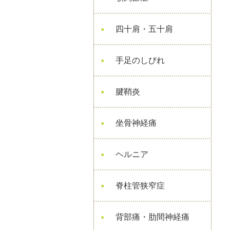
四十肩・五十肩
手足のしびれ
腱鞘炎
坐骨神経痛
ヘルニア
脊柱管狭窄症
背部痛・肋間神経痛