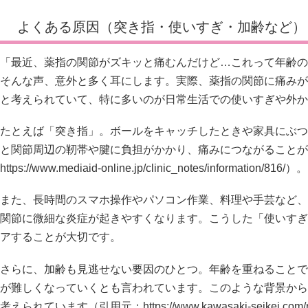
よくある原因（突き指・使いすぎ・加齢など）
「最近、薬指の関節がズキッと痛むんだけど…これって年齢の
そんな声、意外と多く耳にします。実際、薬指の関節に痛みが
と考えられていて、特に多いのが日常生活での使いすぎや外か
たとえば「突き指」。ボールをキャッチしたときや家具にぶつ
と関節周辺の靭帯や腱に負担がかかり、痛みにつながることが
https://www.mediaid-online.jp/clinic_notes/information/816/）。
また、長時間のスマホ操作やパソコン作業、料理や手芸など、
関節に微細な炎症が起きやすくなります。こうした「使いすぎ
アすることが大切です。
さらに、加齢も見逃せない要因のひとつ。年齢を重ねることで
が難しくなっていくとも言われています。このような背景から
考えられています（引用元：
https://www.kawasaki-seikei.co