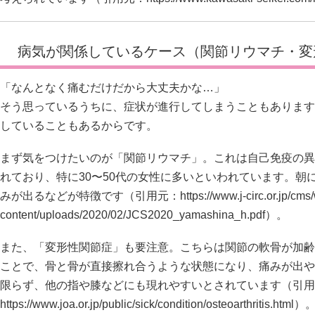
病気が関係しているケース（関節リウマチ・変
「なんとなく痛むだけだから大丈夫かな…」
そう思っているうちに、症状が進行してしまうこともあります
していることもあるからです。
まず気をつけたいのが「関節リウマチ」。これは自己免疫の異
れており、特に30〜50代の女性に多いといわれています。朝
みが出るなどが特徴です（引用元：
https://www.j-circ.or.jp/cms
content/uploads/2020/02/JCS2020_yamashina_h.pdf）。
また、「変形性関節症」も要注意。こちらは関節の軟骨が加齢
ことで、骨と骨が直接擦れ合うような状態になり、痛みが出や
限らず、他の指や膝などにも現れやすいとされています（引用
https://www.joa.or.jp/public/sick/condition/osteoarthritis.html）