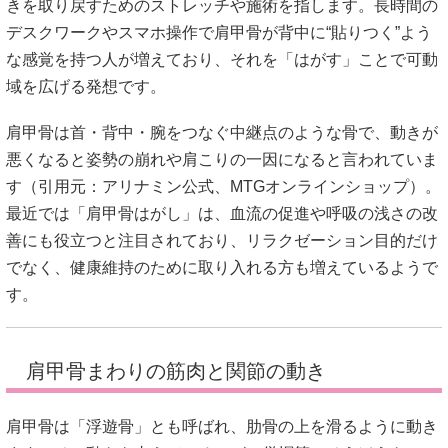
きを取り戻すためのストレッチや施術を指します。長時間の
デスクワークやスマホ操作で肩甲骨が背中に“貼りつく”よう
な感覚を持つ人が増えており、それを「はがす」ことで可動
域を広げる発想です。
肩甲骨は首・背中・腕をつなぐ中継点のような骨で、動きが
悪くなると姿勢の崩れや肩こりの一因になると言われていま
す（引用元：
アリナミン公式
、
MTGオンラインショップ
）。
最近では「肩甲骨はがし」は、血流の促進や呼吸の浅さの改
善にも役立つと注目されており、リラクゼーション目的だけ
でなく、健康維持のために取り入れる方も増えているようで
す。
肩甲骨まわりの筋肉と関節の動き
肩甲骨は「浮遊骨」とも呼ばれ、肋骨の上を滑るように動き