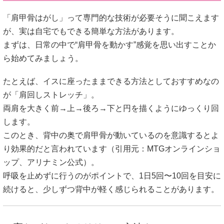
「肩甲骨はがし」って専門的な技術が必要そうに聞こえます
が、実は自宅でもできる簡単な方法があります。
まずは、日常の中で“肩甲骨を動かす”感覚を思い出すことか
ら始めてみましょう。
たとえば、イスに座ったままできる方法としておすすめなの
が「肩回しストレッチ」。
両肩を大きく前→上→後ろ→下と円を描くようにゆっくり回
します。
このとき、背中の奥で肩甲骨が動いているのを意識するとよ
り効果的だと言われています（引用元：
MTGオンラインショ
ップ
、
アリナミン公式
）。
呼吸を止めずに行うのがポイントで、1日5回〜10回を目安に
続けると、少しずつ背中が軽く感じられることがあります。