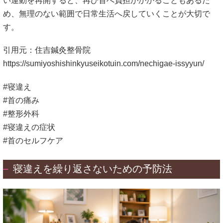
い運動を再開すると、再び首へ負担がかかることもあるた
め、無理のない範囲で日常生活へ戻していくことが大切で
す。
引用元：住吉鍼灸整骨院
https://sumiyoshishinkyuseikotuin.com/nechigae-issyyun/
#寝違え
#首の痛み
#整形外科
#寝違えの症状
#首のセルフケア
寝違えを繰り返さないための予防法