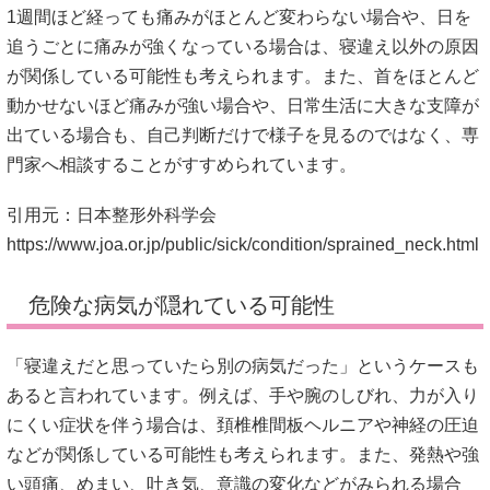
1週間ほど経っても痛みがほとんど変わらない場合や、日を
追うごとに痛みが強くなっている場合は、寝違え以外の原因
が関係している可能性も考えられます。また、首をほとんど
動かせないほど痛みが強い場合や、日常生活に大きな支障が
出ている場合も、自己判断だけで様子を見るのではなく、専
門家へ相談することがすすめられています。
引用元：日本整形外科学会
https://www.joa.or.jp/public/sick/condition/sprained_neck.html
危険な病気が隠れている可能性
「寝違えだと思っていたら別の病気だった」というケースも
あると言われています。例えば、手や腕のしびれ、力が入り
にくい症状を伴う場合は、頚椎椎間板ヘルニアや神経の圧迫
などが関係している可能性も考えられます。また、発熱や強
い頭痛、めまい、吐き気、意識の変化などがみられる場合