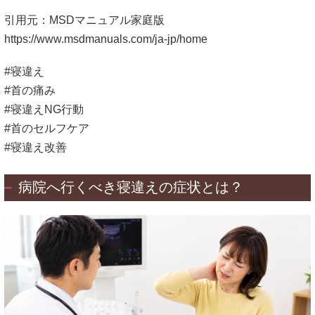
引用元：MSDマニュアル家庭版
https://www.msdmanuals.com/ja-jp/home
#寝違え
#首の痛み
#寝違えNG行動
#首のセルフケア
#寝違え改善
病院へ行くべき寝違えの症状とは？