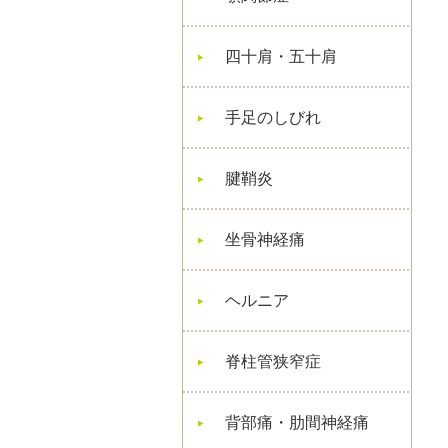
四十肩・五十肩
手足のしびれ
腱鞘炎
坐骨神経痛
ヘルニア
脊柱管狭窄症
背部痛・肋間神経痛