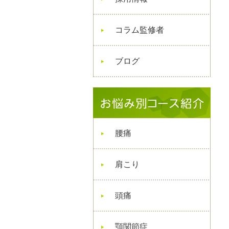
コラム監修者
ブログ
腰痛
肩こり
頭痛
顎関節症