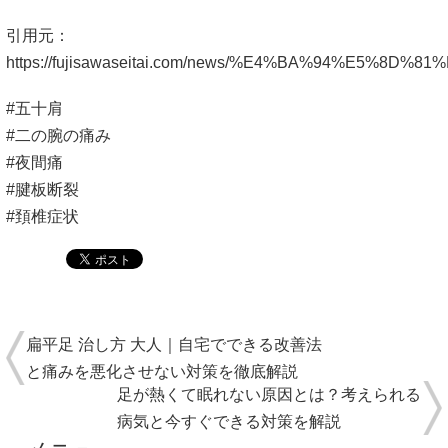
引用元：
https://fujisawaseitai.com/news/%E4%BA%94
#五十肩
#二の腕の痛み
#夜間痛
#腱板断裂
#頚椎症状
扁平足 治し方 大人｜自宅でできる改善法
と痛みを悪化させない対策を徹底解説
足が熱くて眠れない原因とは？考えられる
病気と今すぐできる対策を解説