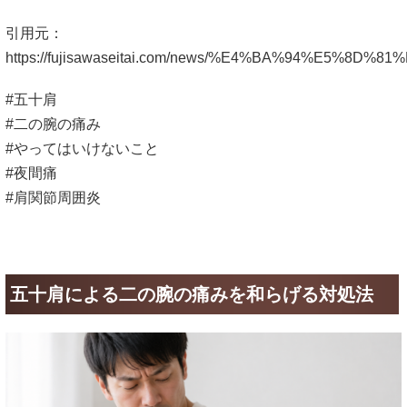
引用元：
https://fujisawaseitai.com/news/%E4%BA%94
#五十肩
#二の腕の痛み
#やってはいけないこと
#夜間痛
#肩関節周囲炎
五十肩による二の腕の痛みを和らげる対処法