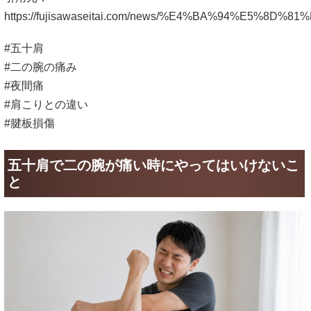
https://fujisawaseitai.com/news/%E4%BA%94
#五十肩
#二の腕の痛み
#夜間痛
#肩こりとの違い
#腱板損傷
五十肩で二の腕が痛い時にやってはいけないこ
と