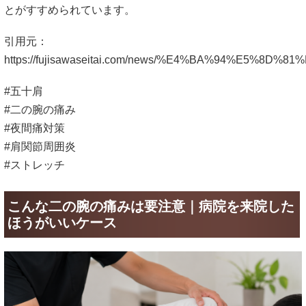
とがすすめられています。
引用元：
https://fujisawaseitai.com/news/%E4%BA%94
#五十肩
#二の腕の痛み
#夜間痛対策
#肩関節周囲炎
#ストレッチ
こんな二の腕の痛みは要注意｜病院を来院した
ほうがいいケース