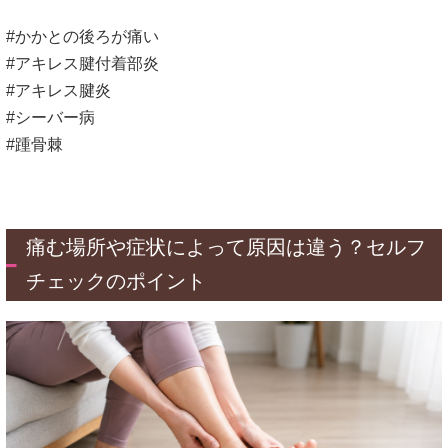
#かかとの後ろが痛い
#アキレス腱付着部炎
#アキレス腱炎
#シーバー病
#踵骨棘
痛む場所や症状によって原因は違う？セルフ
チェックのポイント