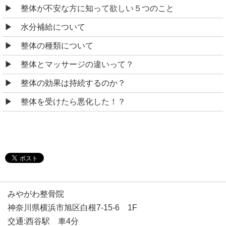
みやがわ整骨院
神奈川県横浜市旭区白根7-15-6 1F
交通:西谷駅 車4分
鶴ヶ峰駅 車8分
神奈中バス停「金草沢」徒歩2分
TEL:045-744-5038
営業時間:
平日 9:00～13:00/15:00～19:30
土曜 9:00～13:00
定休日:土曜午後・日曜
駐車場:あり
Copyright © 2026
鶴ヶ峰の整体なら「みやがわ整骨院」
All rights reserved.
PC表示
モバイル表示