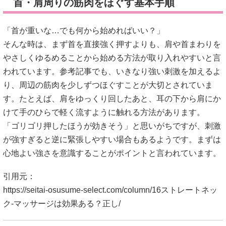
首・肩周りの筋肉をほぐす基本手順
「首が重いな…でも何から始めればいい？」
そんな時は、まず首を直接強く押すよりも、肩や首まわりを
やさしくゆるめることから始める方法が取り入れやすいと言
われています。参考記事でも、いきなり強い刺激を加えるよ
り、周辺の筋肉を少しずつほぐすことが大切とされていま
す。たとえば、肩をゆっくり回したあと、耳の下から肩にか
けて手のひらで軽く流すように触れる方法があります。
「ゴリゴリ押したほうが効きそう」と思いがちですが、刺激
が強すぎると逆に緊張しやすい場合もあるようです。まずは
心地よい強さを意識することがポイントと言われています。
引用元：
https://seitai-osusume-select.com/column/16ストレートネッ
ク-マッサージは効果ある？正し/