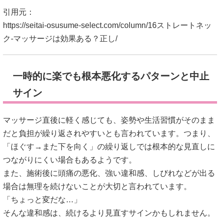
マッサージ直後に軽く感じても、姿勢や生活習慣がそのまま
だと負担が繰り返されやすいとも言われています。つまり、
「ほぐす→また下を向く」の繰り返しでは根本的な見直しに
つながりにくい場合もあるようです。
また、施術後に頭痛の悪化、強い違和感、しびれなどが出る
場合は無理を続けないことが大切と言われています。
「ちょっと変だな…」
そんな違和感は、続けるより見直すサインかもしれません。
セルフケアは、安心して続けられる範囲が前提とされていま
す。
引用元：
https://seitai-osusume-select.com/column/16ストレートネッ
ク-マッサージは効果ある？正し/
#ストレートネック注意点 #NGマッサージ #首こり悪化防止