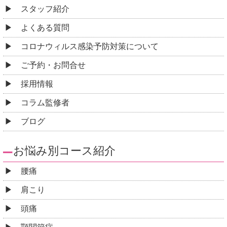
頭痛
顎関節症
四十肩・五十肩
手足のしびれ
腱鞘炎
坐骨神経痛
ヘルニア
脊柱管狭窄症
背部痛・肋間神経痛
ぎっくり腰
骨盤矯正
股関節痛・変形性股関節症