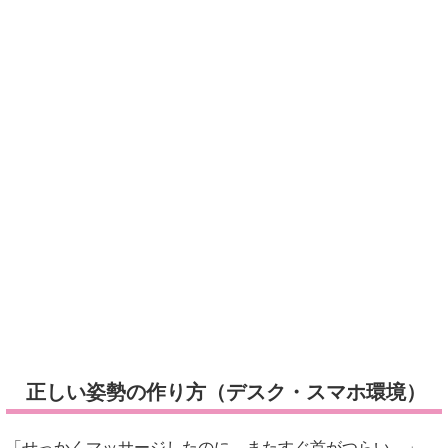
正しい姿勢の作り方（デスク・スマホ環境）
「せっかくマッサージしたのに、またすぐ首がつらい…」
そんな場合、日常姿勢が影響していることもあると言われて
います。参考記事でも、ストレートネックはスマホやパソコ
ンを見る姿勢との関係が示されています。たとえば、画面を
のぞき込むように顔が前へ出る姿勢は、首への負担が増えや
すいとされています。
モニターの高さを目線に近づけたり、スマホを少し上げて見
るだけでも意識しやすいようです。
「姿勢ってそんなに大事？」
と思うかもしれませんが、毎日の積み重ねだからこそ見直し
がポイントと言われています。
引用元：
https://seitai-osusume-select.com/column/16ストレートネッ
ク-マッサージは効果ある？正し/