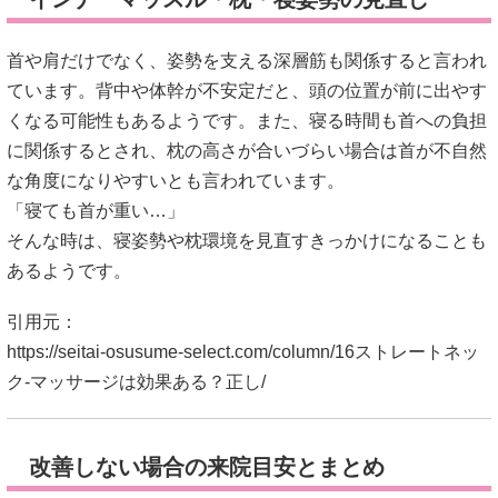
改善しない場合の来院目安とまとめ
セルフケアを続けても違和感が長引く場合や、しびれ・強い
頭痛などがある場合は、別の要因確認も考えられると言われ
ています。無理に自己判断を続けるより、専門家へ相談する
選択肢もあります。
ストレートネック マッサージは、つらさ緩和のひとつとして
役立つ場合がある一方で、再発防止には姿勢・運動・生活環
境まで含めた見直しが大切と言われています。
「揉むだけ」ではなく、「普段どう過ごすか」まで意識する
ことが、長く向き合うポイントかもしれません。
引用元：
https://seitai-osusume-select.com/column/16ストレートネッ
ク-マッサージは効果ある？正し/