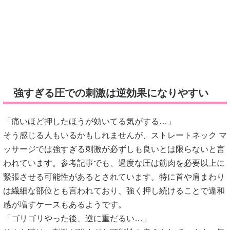
「痛いほど押したほうが効いてる気がする…」
そう感じる人もいるかもしれませんが、ストレートネック マ
ッサージでは強すぎる刺激が必ずしも良いとは限らないと言
われています。参考記事でも、過度な圧は筋肉を必要以上に
緊張させる可能性があるとされています。特に首や肩まわり
は繊細な部位とも言われており、強く押し続けることで違和
感が増すケースもあるようです。
「ゴリゴリやった後、逆に重だるい…」
そんな時は、刺激が強すぎた可能性も考えられています。気
持ちいい範囲を意識することが大切と言われています。
引用元：
https://seitai-osusume-select.com/column/16ストレートネッ
ク-マッサージは効果ある？正し/