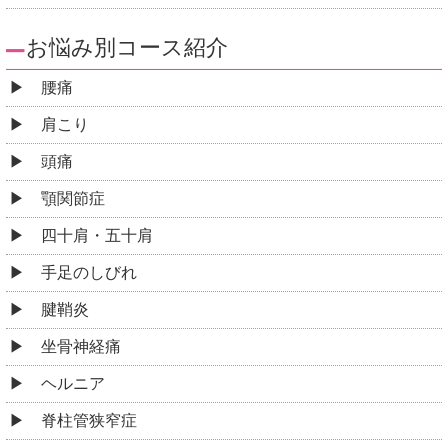
お悩み別コース紹介
腰痛
肩こり
頭痛
顎関節症
四十肩・五十肩
手足のしびれ
腱鞘炎
坐骨神経痛
ヘルニア
脊柱管狭窄症