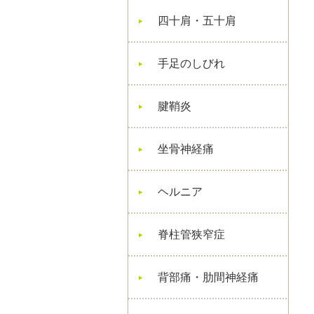
四十肩・五十肩
手足のしびれ
腱鞘炎
坐骨神経痛
ヘルニア
脊柱管狭窄症
背部痛・肋間神経痛