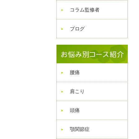
コラム監修者
ブログ
腰痛
肩こり
頭痛
顎関節症