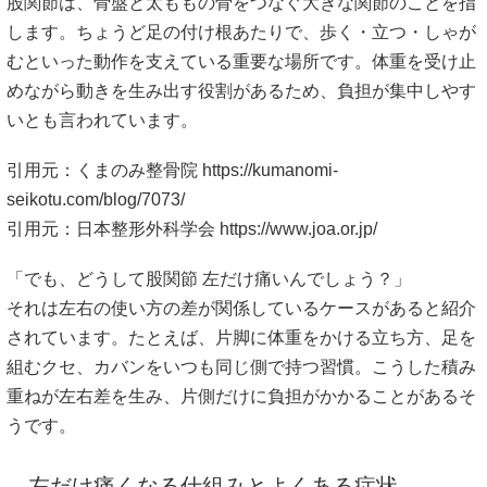
股関節は、骨盤と太ももの骨をつなぐ大きな関節のことを指
します。ちょうど足の付け根あたりで、歩く・立つ・しゃが
むといった動作を支えている重要な場所です。体重を受け止
めながら動きを生み出す役割があるため、負担が集中しやす
いとも言われています。
引用元：くまのみ整骨院
https://kumanomi-
seikotu.com/blog/7073/
引用元：日本整形外科学会
https://www.joa.or.jp/
「でも、どうして股関節 左だけ痛いんでしょう？」
それは左右の使い方の差が関係しているケースがあると紹介
されています。たとえば、片脚に体重をかける立ち方、足を
組むクセ、カバンをいつも同じ側で持つ習慣。こうした積み
重ねが左右差を生み、片側だけに負担がかかることがあるそ
うです。
左だけ痛くなる仕組みとよくある症状