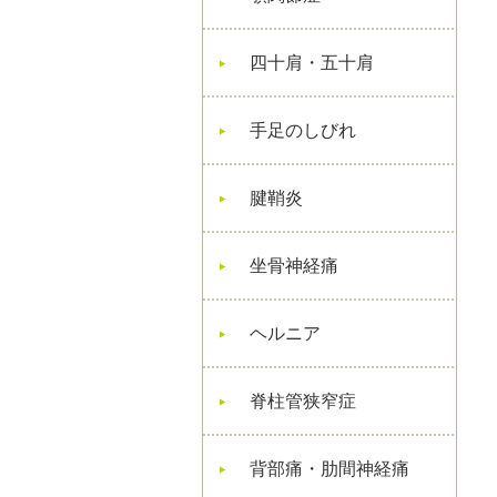
四十肩・五十肩
手足のしびれ
腱鞘炎
坐骨神経痛
ヘルニア
脊柱管狭窄症
背部痛・肋間神経痛