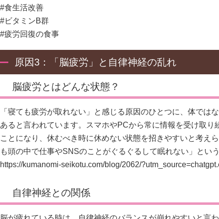
#食生活改善
#ビタミンB群
#疲労回復の食事
原因3：「脳疲労」と自律神経の乱れ
脳疲労とはどんな状態？
「寝ても疲労が取れない」と感じる原因のひとつに、体ではな
あると言われています。スマホやPCから常に情報を受け取り
ことになり、休むべき時に休めない状態を招きやすいと考えら
も頭の中で仕事やSNSのことがぐるぐるして眠れない」とい
https://kumanomi-seikotu.com/blog/2062/?utm_source=chatg
自律神経との関係
脳が疲れている時は、自律神経のバランスが崩れやすいと言わ