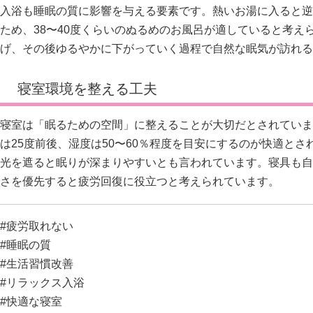
入浴も睡眠の質に影響を与える要素です。熱いお湯に入ると逆
ため、38〜40度くらいのぬるめのお風呂が適していると考え
げ、その後ゆるやかに下がっていく過程で自然な眠気が訪れる
寝室環境を整える工夫
寝室は「眠るための空間」に整えることが大切だとされていま
は25度前後、湿度は50〜60％程度を目安にするのが快適と
光を遮ると眠りが深まりやすいとも言われています。寝具も自
さを優先すると疲労回復に役立つと考えられています。
#疲労取れない
#睡眠の質
#生活習慣改善
#リラックス入浴
#快適な寝室