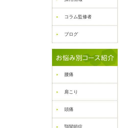
コラム監修者
ブログ
腰痛
肩こり
頭痛
顎関節症