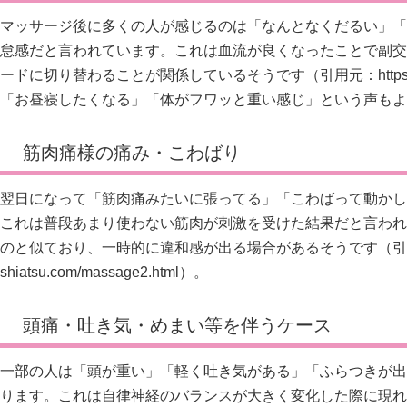
マッサージ後に多くの人が感じるのは「なんとなくだるい」「
怠感だと言われています。これは血流が良くなったことで副交
ードに切り替わることが関係しているそうです（引用元：
http
「お昼寝したくなる」「体がフワッと重い感じ」という声もよ
筋肉痛様の痛み・こわばり
翌日になって「筋肉痛みたいに張ってる」「こわばって動かし
これは普段あまり使わない筋肉が刺激を受けた結果だと言われ
のと似ており、一時的に違和感が出る場合があるそうです（引
shiatsu.com/massage2.html）。
頭痛・吐き気・めまい等を伴うケース
一部の人は「頭が重い」「軽く吐き気がある」「ふらつきが出
ります。これは自律神経のバランスが大きく変化した際に現れ