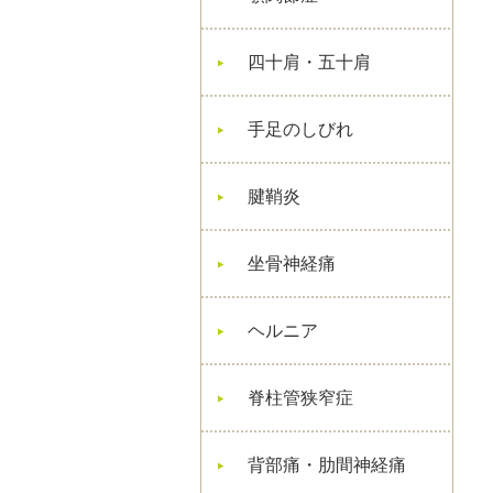
四十肩・五十肩
手足のしびれ
腱鞘炎
坐骨神経痛
ヘルニア
脊柱管狭窄症
背部痛・肋間神経痛