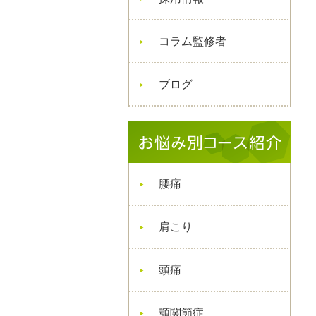
コラム監修者
ブログ
腰痛
肩こり
頭痛
顎関節症