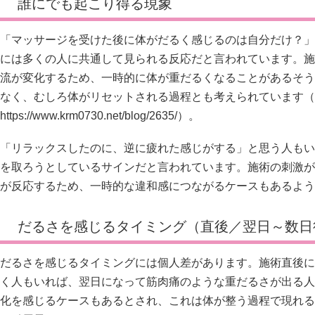
誰にでも起こり得る現象
「マッサージを受けた後に体がだるく感じるのは自分だけ？」
には多くの人に共通して見られる反応だと言われています。施
流が変化するため、一時的に体が重だるくなることがあるそう
なく、むしろ体がリセットされる過程とも考えられています（
https://www.krm0730.net/blog/2635/）。
「リラックスしたのに、逆に疲れた感じがする」と思う人もい
を取ろうとしているサインだと言われています。施術の刺激が
が反応するため、一時的な違和感につながるケースもあるよう
だるさを感じるタイミング（直後／翌日～数日
だるさを感じるタイミングには個人差があります。施術直後に
く人もいれば、翌日になって筋肉痛のような重だるさが出る人
化を感じるケースもあるとされ、これは体が整う過程で現れる