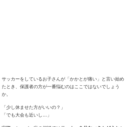
サッカーをしているお子さんが「かかとが痛い」と言い始め
たとき、保護者の方が一番悩むのはここではないでしょう
か。
「少し休ませた方がいいの？」
「でも大会も近いし…」
実際、シーバー病の相談では
サッカーを休むべきかどうか
と
いう質問がとても多いと言われています。
結論から言うと、痛みが出ているときは運動量を調整するこ
とが大切だと考えられているようです。