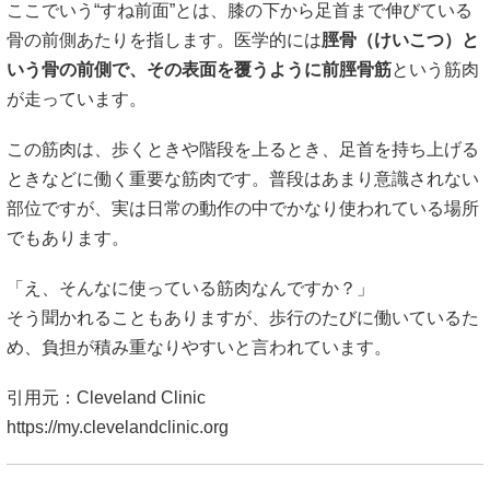
ここでいう“すね前面”とは、膝の下から足首まで伸びている
骨の前側あたりを指します。医学的には
脛骨（けいこつ）
と
いう骨の前側で、その表面を覆うように
前脛骨筋
という筋肉
が走っています。
この筋肉は、歩くときや階段を上るとき、足首を持ち上げる
ときなどに働く重要な筋肉です。普段はあまり意識されない
部位ですが、実は日常の動作の中でかなり使われている場所
でもあります。
「え、そんなに使っている筋肉なんですか？」
そう聞かれることもありますが、歩行のたびに働いているた
め、負担が積み重なりやすいと言われています。
引用元：Cleveland Clinic
https://my.clevelandclinic.org