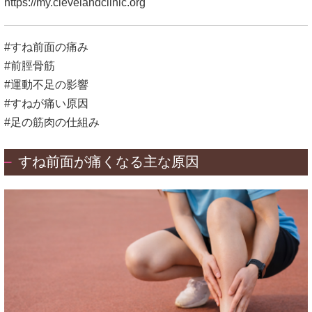
https://my.clevelandclinic.org
#すね前面の痛み
#前脛骨筋
#運動不足の影響
#すねが痛い原因
#足の筋肉の仕組み
すね前面が痛くなる主な原因