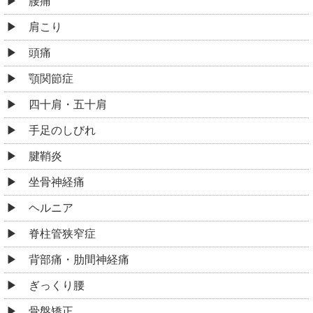
腰痛
肩こり
頭痛
顎関節症
四十肩・五十肩
手足のしびれ
腱鞘炎
坐骨神経痛
ヘルニア
脊柱管狭窄症
背部痛・肋間神経痛
ぎっくり腰
骨盤矯正