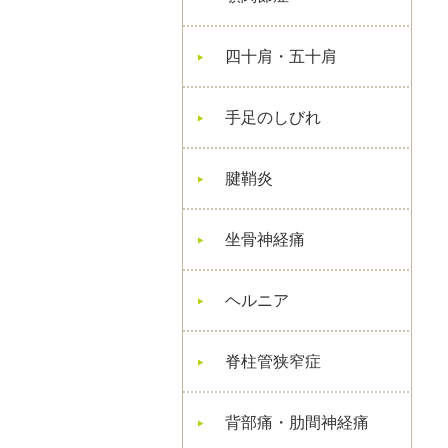
四十肩・五十肩
手足のしびれ
腱鞘炎
坐骨神経痛
ヘルニア
脊柱管狭窄症
背部痛・肋間神経痛