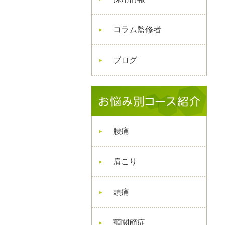
コラム監修者
ブログ
腰痛
肩こり
頭痛
顎関節症