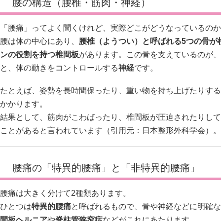
腰の構造（腰椎・筋肉・神経）
「腰痛」ってよく聞くけれど、実際どこがどうなっているのか
腰は体の中心にあり、
腰椎（ようつい）
と呼ばれる5つの骨が
ンの役割を持つ
椎間板
があります。この骨を支えているのが、
と、体の動きをコントロールする
神経
です。
たとえば、姿勢を長時間保ったり、重い物を持ち上げたりする
かかります。
結果として、筋肉がこわばったり、椎間板が圧迫されたりして
ことがあると言われています（引用元：
日本整形外科学会
）。
腰痛の「特異的腰痛」と「非特異的腰痛」
腰痛は大きく分けて2種類あります。
ひとつは
特異的腰痛
と呼ばれるもので、骨や神経などに明確な
間板ヘルニア
や
脊柱管狭窄症
などがこれにあたります。