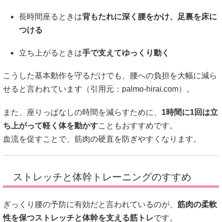
長時間座るときは
背もたれに深く腰をかけ、足裏を床に
つける
立ち上がるときは
手で支えてゆっくり動く
こうした基本動作を守るだけでも、腰への負担を大幅に減ら
せると言われています（引用元：
palmo-hirai.com
）。
また、座りっぱなしの時間を減らすために、
1時間に1回は立
ち上がって軽く体を動かす
こともおすすめです。
血流を促すことで、筋肉の硬直を防ぎやすくなります。
ストレッチと体幹トレーニングのすすめ
ぎっくり腰の予防に有効だと言われているのが、
筋肉の柔軟
性を保つストレッチと体幹を支える筋トレ
です。