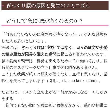
ぎっくり腰の原因と発生のメカニズム
どうして“急に”腰が痛くなるのか？
「何もしていないのに突然腰が痛くなった…」そんな経験を
した人も多いと思います。
実際には、
ぎっくり腰は“突然”ではなく、日々の疲労や姿勢
の積み重ねが限界を迎えた瞬間に起こる
と言われています。
腰の筋肉や靭帯は、姿勢を支えるために常に働いており、長
時間のデスクワークや立ち仕事で休む暇がありません。
こうした状態が続くと筋肉が硬くなり、血行も悪くなり、柔
軟性を失ってしまいます（引用元：
taisho-kenko.com
）。
たとえば、イスから立ち上がる・前かがみになる・くしゃみ
をする――。
一見何でもない動作で腰に強い負担がかかり、筋肉や靭帯に