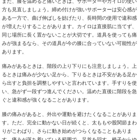
また、膝を温めると痛いときは、サポーターやカイロの使い
方も見直しましょう。締め付けが強いサポーターは安心感が
ある一方で、曲げ伸ばしを妨げたり、長時間の使用で違和感
が増えたりすることがあります。カイロは直接肌に当てず、
同じ場所に長く置かないことが大切です。道具を使っても痛
みが強まるなら、その道具が今の膝に合っていない可能性が
あります。
痛みがあるときは、階段の上り下りにも注意しましょう。上
るときは痛みが少ない足から、下りるときは不安がある足か
ら出すと負担を調整しやすいと言われています。手すりを使
い、急がず一段ずつ進んでください。温めた直後に階段を急
ぐと違和感が強くなることがあります。
膝の痛みがあると、外出や運動を避けたくなることがありま
す。ただ、完全に動かない日が続くと、太ももや股関節まわ
りがこわばり、さらに動き始めがつらくなることもありま
す。痛みが落ち着いている範囲で、足首を回す、椅子からゆ