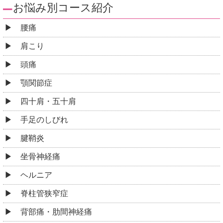
お悩み別コース紹介
腰痛
肩こり
頭痛
顎関節症
四十肩・五十肩
手足のしびれ
腱鞘炎
坐骨神経痛
ヘルニア
脊柱管狭窄症
背部痛・肋間神経痛