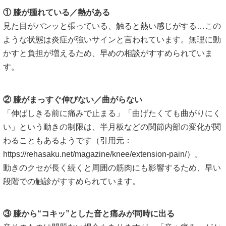
① 膝が腫れている／熱がある
見た目がパンッと張っている、触ると熱い感じがする…この
ような状態は炎症が強いサインと言われています。無理に動
かすと負担が増えるため、早めの相談がすすめられていま
す。
② 膝がまっすぐ伸びない／曲がらない
「伸ばしきる前に痛みで止まる」「曲げたくても曲がりにく
い」という動きの制限は、半月板などの関節内部の変化が関
わることもあるようです（引用元：
https://rehasaku.net/magazine/knee/extension-pain/
）。
動きのクセが長く続くと周囲の筋肉にも影響するため、早い
段階での触診がすすめられています。
③ 膝から“コキッ”とした音と痛みが同時に出る