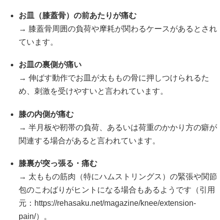
お皿（膝蓋骨）の前あたりが痛む
→ 膝蓋骨周囲の負荷や摩耗が関わるケースがあるとされ
ています。
お皿の裏側が痛い
→ 伸ばす動作でお皿が太ももの骨に押しつけられるた
め、刺激を受けやすいと言われています。
膝の内側が痛む
→ 半月板や靭帯の負荷、あるいは荷重のかかり方の癖が
関連する場合があると言われています。
膝裏が突っ張る・痛む
→ 太ももの筋肉（特にハムストリングス）の緊張や関節
包のこわばりがヒントになる場合もあるようです（引用
元：
https://rehasaku.net/magazine/knee/extension-
pain/
）。