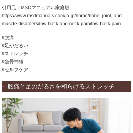
引用元：MSDマニュアル家庭版
https://www.msdmanuals.com/ja-jp/home/bone,-joint,-and-
muscle-disorders/low-back-and-neck-pain/low-back-pain
#腰痛
#足がだるい
#ストレッチ
#坐骨神経
#セルフケア
腰痛と足のだるさを和らげるストレッチ