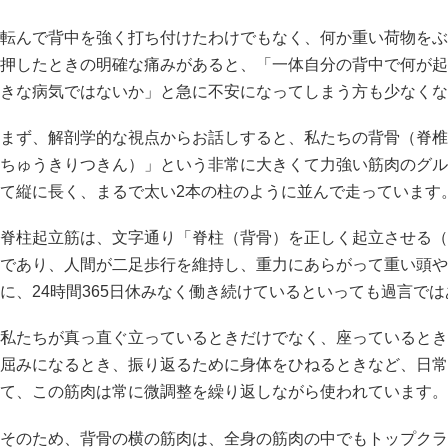
転んで背中を強く打ち付けたわけでもなく、何か重い荷物をぶ
押したときの明確な痛みがあると、「一体自分の背中で何が起
きな病気ではないか」と急に不安になってしまう方も少なくな
まず、解剖学的な視点からお話しすると、私たちの背骨（脊椎
ちゅうきりつきん）」という非常に大きくて力強い筋肉のグル
て縦に長く、まるで太い2本の柱のように並んで走っています
脊柱起立筋は、文字通り「脊柱（背骨）を正しく起立させる（
であり、人間が二足歩行を維持し、重力にあらがって重い頭や
に、24時間365日休みなく働き続けているといっても過言で
私たちが真っ直ぐ立っているときだけでなく、座っているとき
屈みになるとき、振り返るために身体をひねるときなど、日常
て、この筋肉は常に微調整を繰り返しながら使われています。
そのため、背骨の横の筋肉は、全身の筋肉の中でもトップクラ