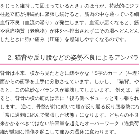
をじっと維持して固まっているとき」のほうが、持続的にジワ
柱起立筋が持続的に緊張し続けると、筋肉の中を通っている細
血行不良（血流の滞り）が発生します。血流が悪くなると、筋
や発痛物質（老廃物）が体外へ排出されずにその場へどんどん
したときに強い痛み（圧痛）を感知しやすくなるのです。
2. 猫背や反り腰などの姿勢不良によるアンバ
背骨は本来、横から見たときに緩やかな「S字のカーブ（生理
面からの衝撃を上手に分散させています。しかし、「猫背」や
ると、この絶妙なバランスが崩壊してしまいます。 例えば、
ると、背骨の横の筋肉は常に「後ろ側へギューッと引っ張られ
します。 逆に、骨盤が前に傾いて腰が反り返る反り腰姿勢に
「常に過剰に縮んで緊張した状態」になります。どちらの不良
来かかるべきではない許容量を超えたオーバーワーク（過負荷
維が微細な損傷を起こして痛みの温床に変わります。