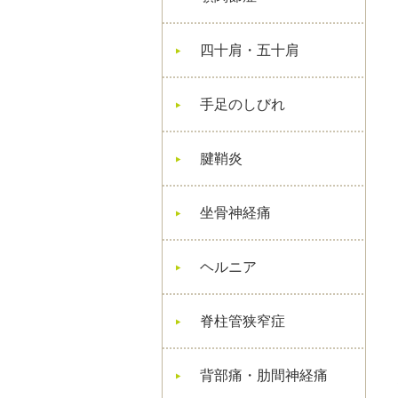
四十肩・五十肩
手足のしびれ
腱鞘炎
坐骨神経痛
ヘルニア
脊柱管狭窄症
背部痛・肋間神経痛