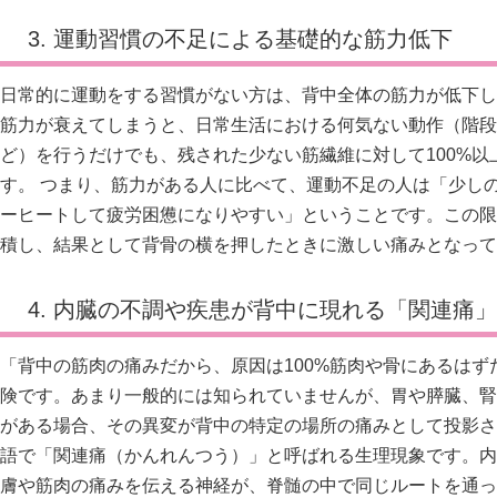
3. 運動習慣の不足による基礎的な筋力低下
日常的に運動をする習慣がない方は、背中全体の筋力が低下し
筋力が衰えてしまうと、日常生活における何気ない動作（階段
ど）を行うだけでも、残された少ない筋繊維に対して100%
す。 つまり、筋力がある人に比べて、運動不足の人は「少し
ーヒートして疲労困憊になりやすい」ということです。この限
積し、結果として背骨の横を押したときに激しい痛みとなって
4. 内臓の不調や疾患が背中に現れる「関連痛
「背中の筋肉の痛みだから、原因は100%筋肉や骨にあるは
険です。あまり一般的には知られていませんが、胃や膵臓、腎
がある場合、その異変が背中の特定の場所の痛みとして投影さ
語で「関連痛（かんれんつう）」と呼ばれる生理現象です。内
膚や筋肉の痛みを伝える神経が、脊髄の中で同じルートを通っ