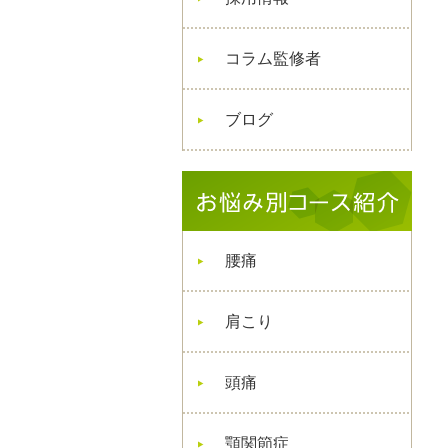
コラム監修者
ブログ
腰痛
肩こり
頭痛
顎関節症