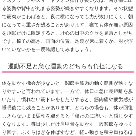
デスクワークやスマートフォン操作が長い人は、首が前に出
る姿勢や背中が丸まる姿勢が続きやすくなります。その状態
で筋肉がこわばると、夜に横になっても力が抜けにくく、朝
になっても重さが残ることがあります。寝ても体が痛い原因
を睡眠だけに限定すると、肝心の日中のクセを見落としがち
です。椅子の高さ、画面の位置、足裏が床に着くか、肘が浮
いていないかを一度確認してみましょう。
運動不足と急な運動のどちらも負担になる
体を動かす機会が少ないと、関節や筋肉の動く範囲が狭くな
りやすいと言われています。一方で、休日に急に長距離を歩
いたり、慣れない筋トレをしたりすると、筋肉痛や疲労感が
睡眠後にも残ることがあります。どちらの場合も、体が回復
しきらないまま翌朝を迎えると「寝たのに痛い」と感じやす
くなります。毎日少しだけ肩甲骨を動かす、股関節をゆっく
り回す、ふくらはぎを伸ばすなど、軽い動きを積み重ねるほ