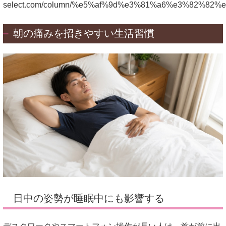
select.com/column/%e5%af%9d%e3%81%a6%e3%82%
朝の痛みを招きやすい生活習慣
日中の姿勢が睡眠中にも影響する