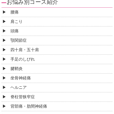
お悩み別コース紹介
腰痛
肩こり
頭痛
顎関節症
四十肩・五十肩
手足のしびれ
腱鞘炎
坐骨神経痛
ヘルニア
脊柱管狭窄症
背部痛・肋間神経痛