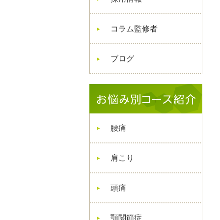
コラム監修者
ブログ
腰痛
肩こり
頭痛
顎関節症