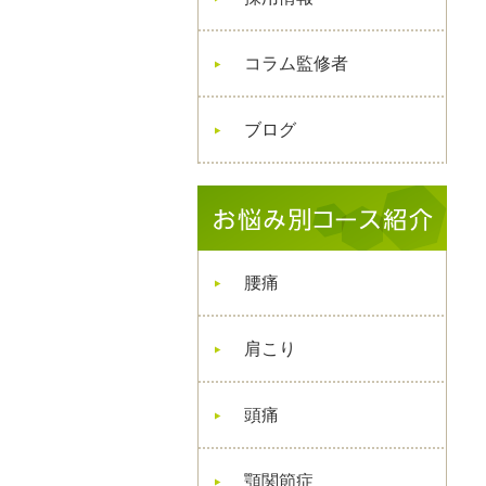
コラム監修者
ブログ
腰痛
肩こり
頭痛
顎関節症