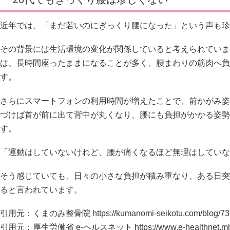
近年では、「まだ若いのにぎっくり腰になった」という声も珍
その背景には生活環境の変化が関係していると考えられていま
は、長時間座ったままになることが多く、腰まわりの筋肉へ負
す。
さらにスマートフォンの利用時間が増えたことで、前かがみ姿
づけば首が前に出て背中が丸くなり、腰にも負担がかかる姿勢
す。
「運動はしていないけれど、腰が痛くなるほど無理はしていな
そう感じていても、日々の小さな負担が積み重なり、ある日突
ると言われています。
引用元：くまのみ整骨院
https://kumanomi-seikotu.com/blog/73
引用元：厚生労働省 e-ヘルスネット
https://www.e-healthnet.mh