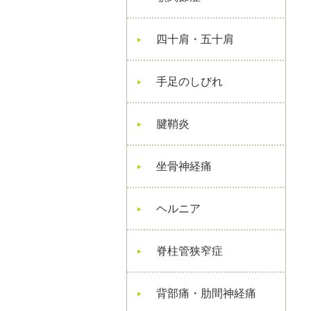
四十肩・五十肩
手足のしびれ
腱鞘炎
坐骨神経痛
ヘルニア
脊柱管狭窄症
背部痛・肋間神経痛