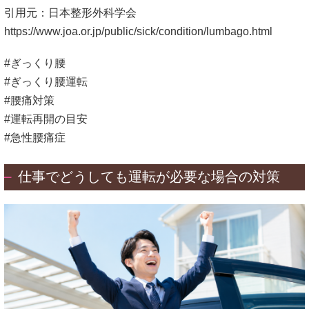
引用元：日本整形外科学会
https://www.joa.or.jp/public/sick/condition/lumbago.html
#ぎっくり腰
#ぎっくり腰運転
#腰痛対策
#運転再開の目安
#急性腰痛症
仕事でどうしても運転が必要な場合の対策