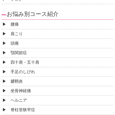
お悩み別コース紹介
腰痛
肩こり
頭痛
顎関節症
四十肩・五十肩
手足のしびれ
腱鞘炎
坐骨神経痛
ヘルニア
脊柱管狭窄症