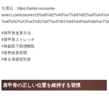
引用元：
https://seitai-osusume-
select.com/column/19%e8%82%A9%e7%94%B2%e9%AA%A
%e6%AD%A3%e3%81%97%e3%81%84%e4%bd%8d%e7%b
#肩甲骨改善方法
#肩甲骨ストレッチ
#前鋸筋下部僧帽筋
#姿勢改善習慣
#巻き肩猫背対策
肩甲骨の正しい位置を維持する習慣