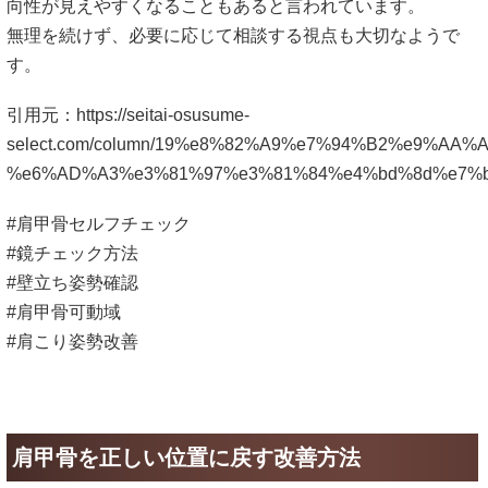
向性が見えやすくなることもあると言われています。
無理を続けず、必要に応じて相談する視点も大切なようで
す。
引用元：
https://seitai-osusume-
select.com/column/19%e8%82%A9%e7%94%B2%e9%AA%A
%e6%AD%A3%e3%81%97%e3%81%84%e4%bd%8d%e7%b
#肩甲骨セルフチェック
#鏡チェック方法
#壁立ち姿勢確認
#肩甲骨可動域
#肩こり姿勢改善
肩甲骨を正しい位置に戻す改善方法