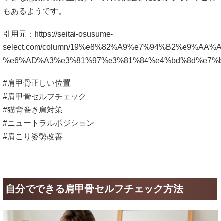
もあるようです。
引用元：
https://seitai-osusume-
select.com/column/19%e8%82%A9%e7%94%B2%e9%AA%A
%e6%AD%A3%e3%81%97%e3%81%84%e4%bd%8d%e7%b
#肩甲骨正しい位置
#肩甲骨セルフチェック
#猫背巻き肩対策
#ニュートラルポジション
#肩こり姿勢改善
自分でできる肩甲骨セルフチェック方法