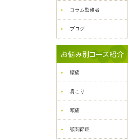
コラム監修者
ブログ
腰痛
肩こり
頭痛
顎関節症