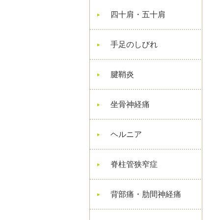
四十肩・五十肩
手足のしびれ
腱鞘炎
坐骨神経痛
ヘルニア
脊柱管狭窄症
背部痛・肋間神経痛