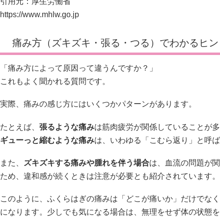
引用元：厚生労働省
https://www.mhlw.go.jp
痛み方（ズキズキ・張る・つる）でわかるヒン
「痛み方によって原因って違うんですか？」
これもよく聞かれる質問です。
実際、痛みの感じ方にはいくつかパターンがあります。
たとえば、
張るような痛み
は筋肉疲労が関係していることが多
ギューっと縮むような痛み
は、いわゆる「こむら返り」と呼ば
また、
ズキズキする痛みや腫れを伴う場合
は、血流の問題が関
ため、違和感が続くときは注意が必要とも紹介されています。
このように、ふくらはぎの痛みは「どこが痛いか」だけでなく
になります。少しでも気になる場合は、無理をせず体の状態を