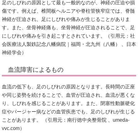
足のしびれの原因として最も一般的なのが、神経の圧迫や損
傷です。
例えば、椎間板ヘルニアや脊柱管狭窄症では、脊髄
神経が圧迫され、足にしびれや痛みが生じることがありま
す。
また、坐骨神経痛も、坐骨神経が圧迫されることで、足
にしびれや痛みを引き起こすとされています。（引用元：
社
会医療法人製鉄記念八幡病院｜福岡・北九州（八幡）
、
日本
神経学会
）
血流障害によるもの
血流の低下も、足のしびれの原因となります。
長時間の正座
や同じ姿勢を続けることで、血管が圧迫され、血流が悪くな
り、しびれを感じることがあります。
また、閉塞性動脈硬化
症やバージャー病などの血管疾患でも、足のしびれが生じる
ことがあります。
（引用元：
南行徳中央整骨院
、
umeda-
vvc.com
）