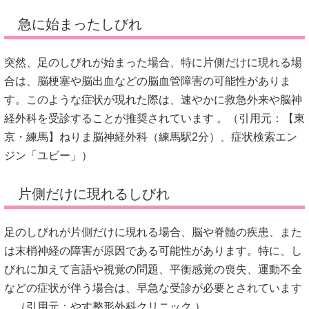
急に始まったしびれ
突然、足のしびれが始まった場合、特に片側だけに現れる場
合は、脳梗塞や脳出血などの脳血管障害の可能性がありま
す。
このような症状が現れた際は、速やかに救急外来や脳神
経外科を受診することが推奨されています
。（引用元：【
東
京・練馬】ねりま脳神経外科（練馬駅2分）
、
症状検索エン
ジン「ユビー」）
片側だけに現れるしびれ
足のしびれが片側だけに現れる場合、脳や脊髄の疾患、また
は末梢神経の障害が原因である可能性があります。
特に、し
びれに加えて言語や視覚の問題、平衡感覚の喪失、運動不全
などの症状が伴う場合は、早急な受診が必要とされています
。（引用元：
やす整形外科クリニック
）