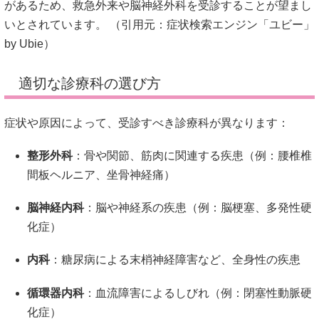
があるため、救急外来や脳神経外科を受診することが望まし
いとされています。
（引用元：
症状検索エンジン「ユビー」
by Ubie
）
適切な診療科の選び方
症状や原因によって、受診すべき診療科が異なります：
整形外科
：
骨や関節、筋肉に関連する疾患（例：腰椎椎
間板ヘルニア、坐骨神経痛）
脳神経内科
：
脳や神経系の疾患（例：脳梗塞、多発性硬
化症）
内科
：
糖尿病による末梢神経障害など、全身性の疾患
循環器内科
：
血流障害によるしびれ（例：閉塞性動脈硬
化症）